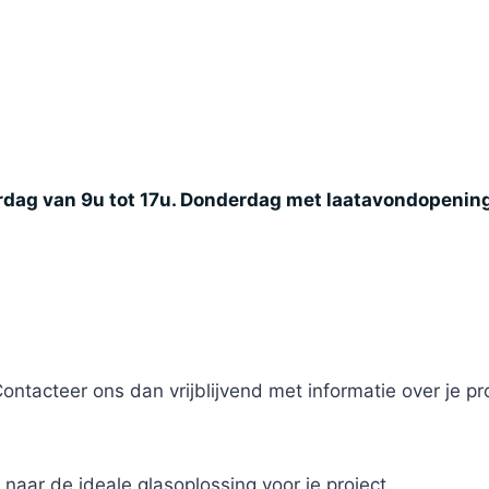
rdag van 9u tot 17u. Donderdag met laatavondopening 
Contacteer ons dan vrijblijvend met informatie over je p
naar de ideale glasoplossing voor je project.