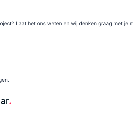
roject? Laat het ons weten en wij denken graag met je 
gen.
aar
.