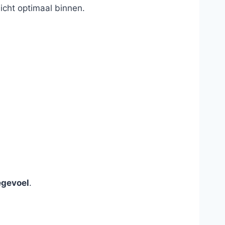
 licht optimaal binnen.
egevoel
.