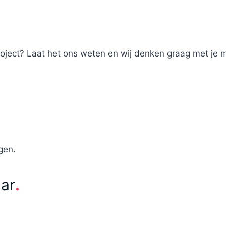
roject? Laat het ons weten en wij denken graag met je 
gen.
aar
.