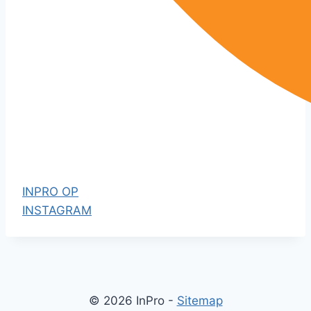
INPRO OP
INSTAGRAM
M
M
e
e
n
n
u
u
© 2026 InPro -
Sitemap