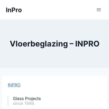
Skip
InPro
to
content
Vloerbeglazing – INPRO
INPRO
Glass Projects
since 1989.