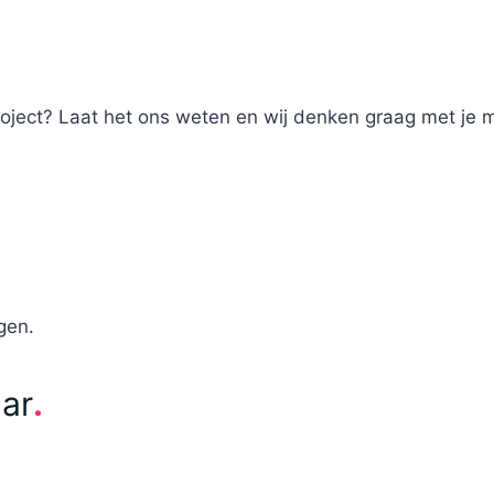
roject? Laat het ons weten en wij denken graag met je 
gen.
aar
.