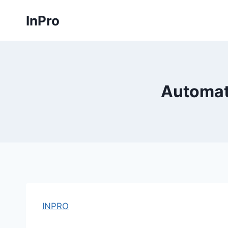
Skip
InPro
to
content
Automat
INPRO