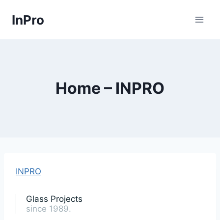
Skip
InPro
to
content
Home – INPRO
INPRO
Glass Projects
since 1989.