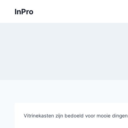
Skip
InPro
to
content
Vitrinekasten zijn bedoeld voor mooie dinge