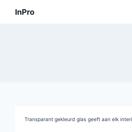
Skip
InPro
to
content
Transparant gekleurd glas geeft aan elk inte