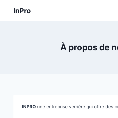
Skip
InPro
to
content
À propos de n
INPRO
une entreprise verrière qui offre des p